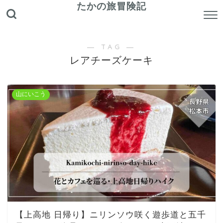
たかの旅冒険記
― TAG ―
レアチーズケーキ
山にいこう
【上高地 日帰り】ニリンソウ咲く遊歩道と五千