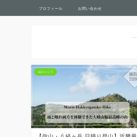
プロフィール
お問い合わせ
―
山にいこう
【弥山・八経ヶ岳 日帰り登山】近畿最