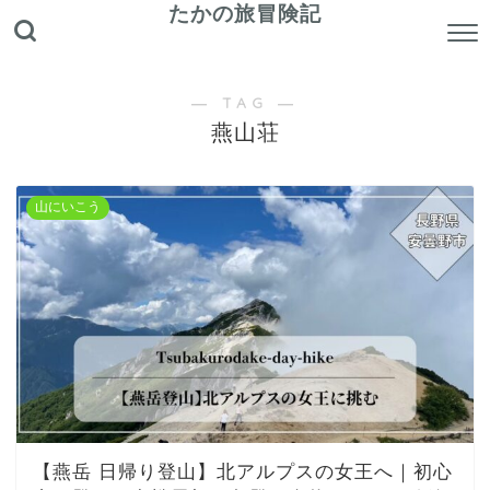
たかの旅冒険記
― TAG ―
燕山荘
山にいこう
【燕岳 日帰り登山】北アルプスの女王へ｜初心