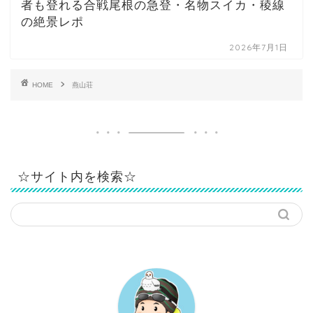
者も登れる合戦尾根の急登・名物スイカ・稜線
の絶景レポ
2026年7月1日
HOME
燕山荘
☆サイト内を検索☆