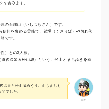
クを含みます。
媛県の
石鎚山（いしづちさん）
です。
から信仰を集める霊峰で、
鎖場（くさりば）
や
切れ落
名峰です。
女性）との
3人旅
。
（道後温泉＆松山城）
という、登山とまち歩きを両
後温泉と松山城めぐり。山もまちも
日間でした。
たか