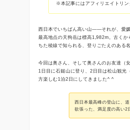
※本記事にはアフィリエイトリン
西日本でいちばん高い山——それが、愛
最高地点の天狗岳は標高1,982m。古く
ちた稜線
で知られる、登りごたえのある
今回は奥さん、そして奥さんのお友達（
1日目に石鎚山に登り、2日目は松山観光
方楽しむ1泊2日にしてきました^ ^
西日本最高峰の登山に、道
欲張った、満足度の高い2