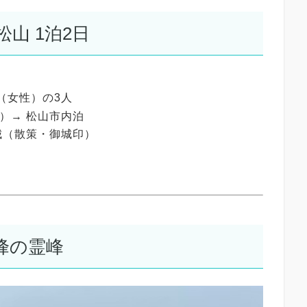
山 1泊2日
（女性）の3人
）→ 松山市内泊
城（散策・御城印）
峰の霊峰