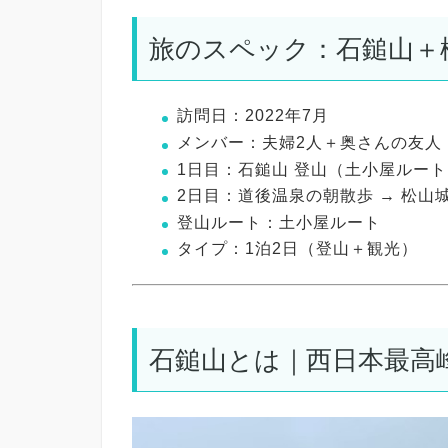
旅のスペック：石鎚山＋松
訪問日
：2022年7月
メンバー
：夫婦2人＋奥さんの友人
1日目
：石鎚山 登山（土小屋ルート
2日目
：道後温泉の朝散歩 → 松山
登山ルート
：土小屋ルート
タイプ
：1泊2日（登山＋観光）
石鎚山とは｜西日本最高